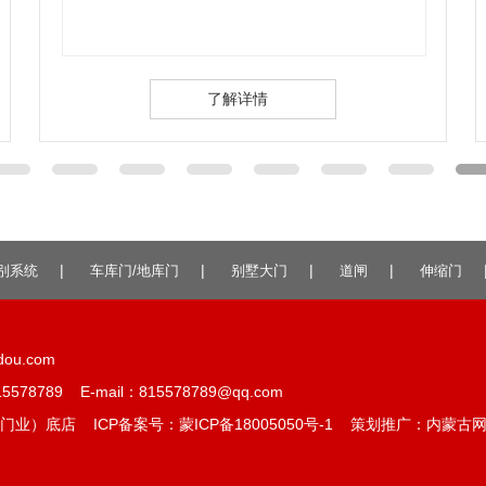
了解详情
|
|
|
|
别系统
车库门/地库门
别墅大门
道闸
伸缩门
ou.com
789 E-mail：815578789@qq.com
门业）底店 ICP备案号：
蒙ICP备18005050号-1
策划推广：
内蒙古