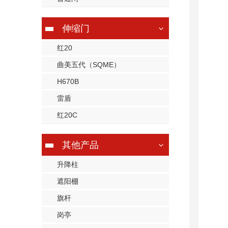
伸缩门
红20
曲美五代（SQME）
H670B
雷盾
红20C
其他产品
升降柱
遮阳棚
旗杆
岗亭