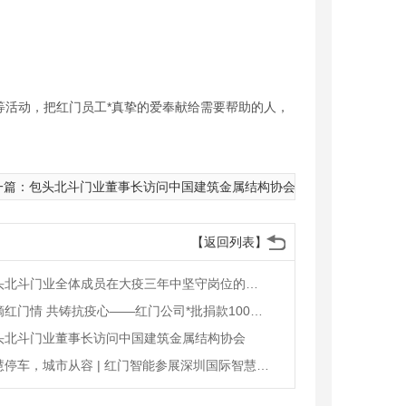
等活动，把红门员工*真挚的爱奉献给需要帮助的人，
击疫情
一篇：包头北斗门业董事长访问中国建筑金属结构协会
【返回列表】
包头北斗门业全体成员在大疫三年中坚守岗位的奖励决定
点滴红门情 共铸抗疫心——红门公司*批捐款100万元支持湖北抗击疫情
头北斗门业董事长访问中国建筑金属结构协会
智慧停车，城市从容 | 红门智能参展深圳国际智慧停车设备与技术博览会成焦点