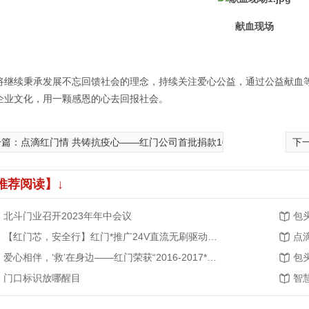
献血现场
将继续秉承发展不忘回馈社会的理念，持续关注爱心公益，通过公益献血
企业文化，用一颗感恩的心去回报社会。
一篇：点滴红门情 共铸抗疫心——红门公司首批捐款100万元支持湖北抗
下
推荐阅读】↓
北斗门业召开2023年年中会议
【红门芯，安全行】红门*推广24V直流无刷驱动系统
爱心相伴，‘救’在身边——红门荣获“2016-2017*无偿献血促进奖单位奖”
包
门口标识放哪醒目