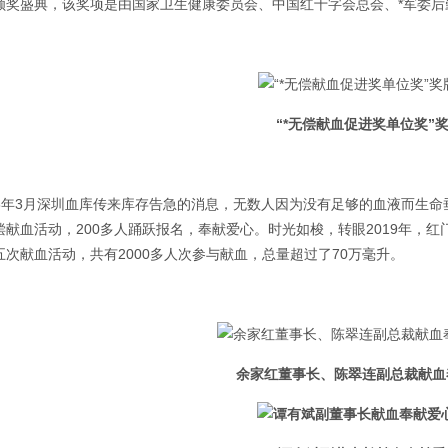
颁奖盛典，该奖项是由国家卫生健康委员会、中国红十字会总会、*军委后
“*无偿献血促进奖单位奖”
006年3月深圳血库传来库存告急的消息，无数人因为没有足够的血液而生
偿献血活动，200多人踊跃报名，奉献爱心。时光如梭，转眼2019年，
五次献血活动，共有2000多人次参与献血，总量超过了70万毫升。
余家红董事长、陈翠连副总裁献血