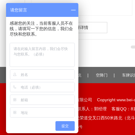
请您留言
感谢您的关注，当前客服人员不在
了解详情
线，请填写一下您的信息，我们会
尽快和您联系。
|
|
|
伸缩平移门
人脸识别系统
空降门
车牌识
版权所有：包头市北斗门业有限公司 Copyright www.bei-d
联系电话：13947216657 联系人：郭经理 客服QQ：815578
公司地址：青山区科学路与光荣道交叉口西50米路北（北斗
提交
蒙公网安备 15029002000305号