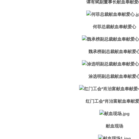
谭有斌副董事长献血奉献爱
何菲总裁献血奉献爱心
魏承榜副总裁献血奉献爱
涂选明副总裁献血奉献爱
红门工会*肖治富献血奉献
献血现场