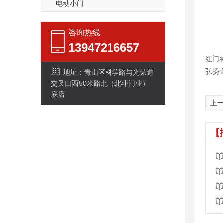
电动小门
咨询热线
13947216657
红门
弘扬
地址：青山区科学路与光荣道
交叉口西50米路北（北斗门业）
底店
上
【